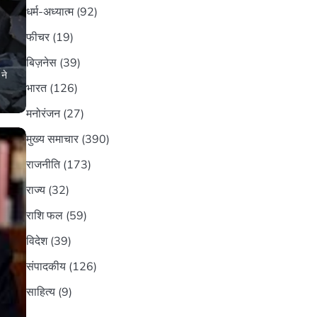
धर्म-अध्यात्म
(92)
फीचर
(19)
बिज़नेस
(39)
ने
भारत
(126)
मनोरंजन
(27)
मुख्य समाचार
(390)
राजनीति
(173)
राज्य
(32)
राशि फल
(59)
विदेश
(39)
संपादकीय
(126)
साहित्य
(9)